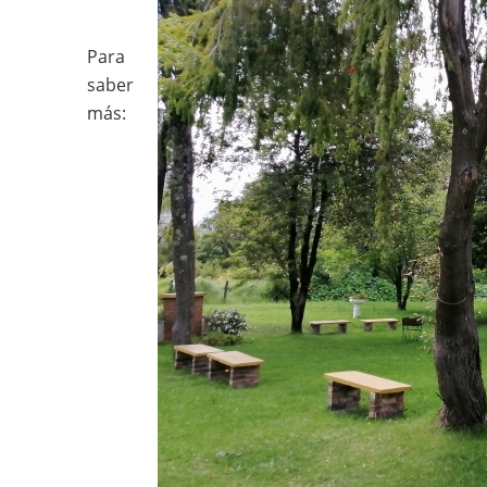
Para
saber
más: