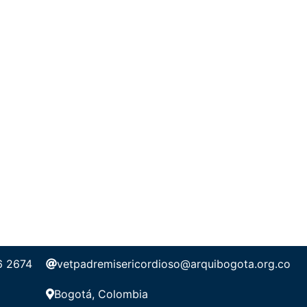
6 2674
vetpadremisericordioso@arquibogota.org.co
Bogotá, Colombia